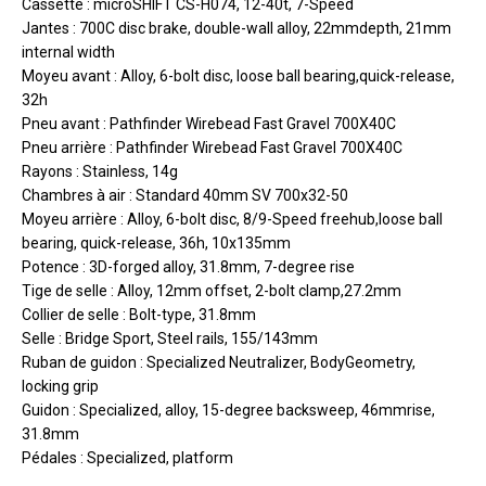
Cassette : microSHIFT CS-H074, 12-40t, 7-Speed
Jantes : 700C disc brake, double-wall alloy, 22mmdepth, 21mm
internal width
Moyeu avant : Alloy, 6-bolt disc, loose ball bearing,quick-release,
32h
Pneu avant : Pathfinder Wirebead Fast Gravel 700X40C
Pneu arrière : Pathfinder Wirebead Fast Gravel 700X40C
Rayons : Stainless, 14g
Chambres à air : Standard 40mm SV 700x32-50
Moyeu arrière : Alloy, 6-bolt disc, 8/9-Speed freehub,loose ball
bearing, quick-release, 36h, 10x135mm
Potence : 3D-forged alloy, 31.8mm, 7-degree rise
Tige de selle : Alloy, 12mm offset, 2-bolt clamp,27.2mm
Collier de selle : Bolt-type, 31.8mm
Selle : Bridge Sport, Steel rails, 155/143mm
Ruban de guidon : Specialized Neutralizer, BodyGeometry,
locking grip
Guidon : Specialized, alloy, 15-degree backsweep, 46mmrise,
31.8mm
Pédales : Specialized, platform