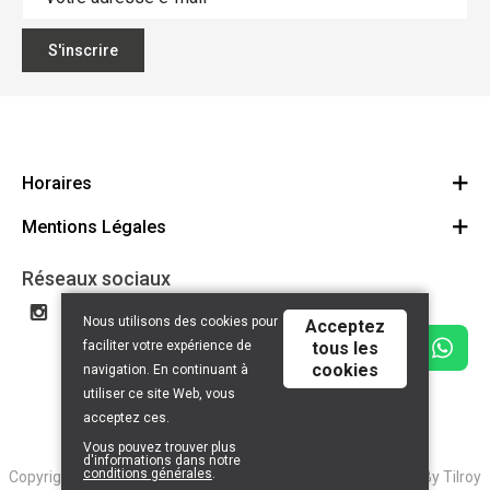
S'inscrire
Horaires
Mentions Légales
Bike4All Arlon
Bike4All Neuchâteau
Politique de confidentalité
Réseaux sociaux
Bike4All Tintigny
Conditions générales
Nous utilisons des cookies pour
Acceptez
Privacy policy
faciliter votre expérience de
tous les
cookies
Disclaimer
navigation. En continuant à
utiliser ce site Web, vous
acceptez ces.
Vous pouvez trouver plus
d'informations dans notre
conditions générales
.
Copyright © 2026 2BeCom. All Rights Reserved | Powered By
Tilroy