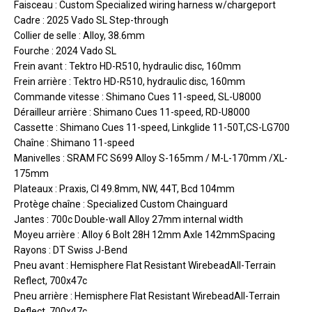
Faisceau : Custom Specialized wiring harness w/chargeport
Cadre : 2025 Vado SL Step-through
Collier de selle : Alloy, 38.6mm
Fourche : 2024 Vado SL
Frein avant : Tektro HD-R510, hydraulic disc, 160mm
Frein arrière : Tektro HD-R510, hydraulic disc, 160mm
Commande vitesse : Shimano Cues 11-speed, SL-U8000
Dérailleur arrière : Shimano Cues 11-speed, RD-U8000
Cassette : Shimano Cues 11-speed, Linkglide 11-50T,CS-LG700
Chaîne : Shimano 11-speed
Manivelles : SRAM FC S699 Alloy S-165mm / M-L-170mm /XL-
175mm
Plateaux : Praxis, Cl 49.8mm, NW, 44T, Bcd 104mm
Protège chaîne : Specialized Custom Chainguard
Jantes : 700c Double-wall Alloy 27mm internal width
Moyeu arrière : Alloy 6 Bolt 28H 12mm Axle 142mmSpacing
Rayons : DT Swiss J-Bend
Pneu avant : Hemisphere Flat Resistant WirebeadAll-Terrain
Reflect, 700x47c
Pneu arrière : Hemisphere Flat Resistant WirebeadAll-Terrain
Reflect, 700x47c