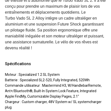
de vitesse et d’autonomie que le Turbo Vado SL 2. Il a été
conçu pour prendre un maximum de plaisir lors de vos
entraînements et déplacements quotidiens. Le
Turbo Vado SL 2 Alloy intègre un cadre ultraléger en
aluminium et une suspension Future Shock garantissant
un pilotage fluide. Sa position ergonomique offre une
maniabilité inégalée et son moteur ultraléger et puissant,
une assistance surnaturelle. Le vélo de vos rêves est
devenu réalité !
Spécifications
Moteur : Specialized 1.2 SL System
Batterie : Specialized SL2-520, Fully Integrated, 520Wh
Commande utilisateur : Mastermind H3, W/HandlebarRemote,
Ant+/Bluetooth®, Built-In System Lock Feature, Integrated
Apple FindMy, Customizable Display Pages, 2.1"
Chargeur : Custom charger, 48V System w/ SL systemcharger
plug