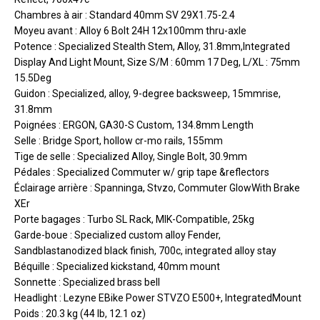
Chambres à air : Standard 40mm SV 29X1.75-2.4
Moyeu avant : Alloy 6 Bolt 24H 12x100mm thru-axle
Potence : Specialized Stealth Stem, Alloy, 31.8mm,Integrated
Display And Light Mount, Size S/M : 60mm 17 Deg, L/XL : 75mm
15.5Deg
Guidon : Specialized, alloy, 9-degree backsweep, 15mmrise,
31.8mm
Poignées : ERGON, GA30-S Custom, 134.8mm Length
Selle : Bridge Sport, hollow cr-mo rails, 155mm
Tige de selle : Specialized Alloy, Single Bolt, 30.9mm
Pédales : Specialized Commuter w/ grip tape &reflectors
Éclairage arrière : Spanninga, Stvzo, Commuter GlowWith Brake
XEr
Porte bagages : Turbo SL Rack, MIK-Compatible, 25kg
Garde-boue : Specialized custom alloy Fender,
Sandblastanodized black finish, 700c, integrated alloy stay
Béquille : Specialized kickstand, 40mm mount
Sonnette : Specialized brass bell
Headlight : Lezyne EBike Power STVZO E500+, IntegratedMount
Poids : 20.3 kg (44 lb, 12.1 oz)