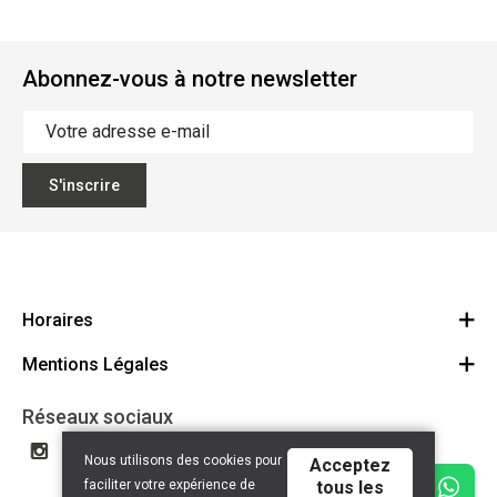
Abonnez-vous à notre newsletter
S'inscrire
Horaires
Mentions Légales
Bike4All Arlon
Bike4All Neuchâteau
Politique de confidentalité
Réseaux sociaux
Bike4All Tintigny
Conditions générales
Nous utilisons des cookies pour
Acceptez
Privacy policy
faciliter votre expérience de
tous les