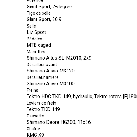
Potence
Giant Sport, 7-degree
Tige de selle
Giant Sport, 30.9
Selle
Liv Sport
Pédales
MTB caged
Manettes
Shimano Altus SL-M2010, 2x9
Dérailleur avant
Shimano Alivio M3120
Dérailleur arrière
Shimano Alivio M3100
Freins
Tektro HDC TKD 149, hydraulic, Tektro rotors [F]1
Leviers de frein
Tektro TKD 149
Cassette
Shimano Deore HG200, 11x36
Chaîne
KMC X9