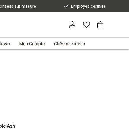
onseils sur mesure
Employés certifiés
News
Mon Compte
Chèque cadeau
ple Ash