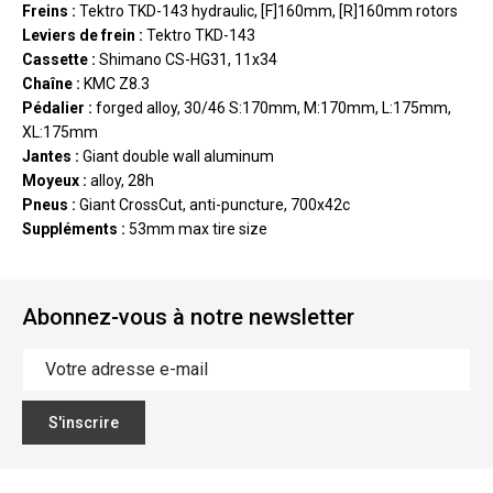
Freins :
Tektro TKD-143 hydraulic, [F]160mm, [R]160mm rotors
Leviers de frein :
Tektro TKD-143
Cassette :
Shimano CS-HG31, 11x34
Chaîne :
KMC Z8.3
Pédalier :
forged alloy, 30/46 S:170mm, M:170mm, L:175mm,
XL:175mm
Jantes :
Giant double wall aluminum
Moyeux :
alloy, 28h
Pneus :
Giant CrossCut, anti-puncture, 700x42c
Suppléments :
53mm max tire size
Abonnez-vous à notre newsletter
S'inscrire