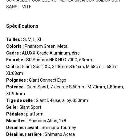
SURFACES, POUR QUE VOTRE PLAISIR À SON GUIDON SOIT
SANS LIMITE.
Spécifications
Tailles :
S, M, L, XL
Coloris :
Phantom Green, Metal
Cadre :
ALUXX-Grade Aluminum, disc
Fourche :
SR Suntour NEX HLO 700C, 63mm
Cintre :
Giant Sport XC, 31.8mm S:64cm, M:68cm, L:68cm,
XL:68cm
Poignées :
Giant Connect Ergo
Potence :
Giant Sport, 7-degree S:60mm, M:70mm, L:80mm,
XL:90mm
Tige de selle :
Giant D-Fuse, alloy, 350mm
Selle :
Giant Sport
Pédales :
platform
Manettes :
Shimano Altus, 2x8
Dérailleur avant :
Shimano Tourney
Dérailleur arrière :
Shimano Acera