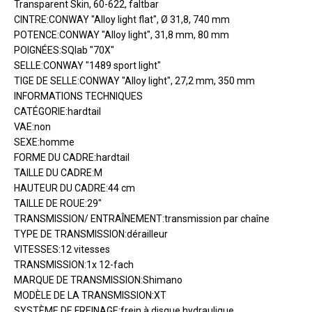
Transparent Skin, 60-622, faltbar
CINTRE:CONWAY "Alloy light flat", Ø 31,8, 740 mm
POTENCE:CONWAY "Alloy light", 31,8 mm, 80 mm
POIGNÉES:SQlab "70X"
SELLE:CONWAY "1489 sport light"
TIGE DE SELLE:CONWAY "Alloy light", 27,2 mm, 350 mm
INFORMATIONS TECHNIQUES
CATÉGORIE:hardtail
VAE:non
SEXE:homme
FORME DU CADRE:hardtail
TAILLE DU CADRE:M
HAUTEUR DU CADRE:44 cm
TAILLE DE ROUE:29"
TRANSMISSION/ ENTRAÎNEMENT:transmission par chaîne
TYPE DE TRANSMISSION:dérailleur
VITESSES:12 vitesses
TRANSMISSION:1x 12-fach
MARQUE DE TRANSMISSION:Shimano
MODÈLE DE LA TRANSMISSION:XT
SYSTÈME DE FREINAGE:frein à disque hydraulique