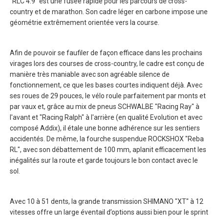
"RLC 4.9" est une fusée rapide pour les parcours de cross-
country et de marathon. Son cadre léger en carbone impose une
géométrie extrêmement orientée vers la course.
Afin de pouvoir se faufiler de façon efficace dans les prochains
virages lors des courses de cross-country, le cadre est conçu de
manière très maniable avec son agréable silence de
fonctionnement, ce que les bases courtes indiquent déjà. Avec
ses roues de 29 pouces, le vélo roule parfaitement par monts et
par vaux et, grâce au mix de pneus SCHWALBE "Racing Ray" à
l'avant et "Racing Ralph" à l'arrière (en qualité Evolution et avec
composé Addix), il étale une bonne adhérence sur les sentiers
accidentés. De même, la fourche suspendue ROCKSHOX "Reba
RL", avec son débattement de 100 mm, aplanit efficacement les
inégalités sur la route et garde toujours le bon contact avec le
sol.
Avec 10 à 51 dents, la grande transmission SHIMANO "XT" à 12
vitesses offre un large éventail d’options aussi bien pour le sprint