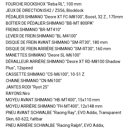
FOURCHE:ROCKSHOX "Reba RL", 100 mm
JEUX DE DIRECTION:IS42 / ZS56, Blocklock
PÉDALIER:SHIMANO "Deore XT FC-M8100", Boost, 32 Z., 175mm
BOÎTIER DE PÉDALIER:SHIMANO "BB-MT 800PA"
FREINS:SHIMANO "BR-MT410"
LEVIER DE FREIN:SHIMANO "BL-M4100"
DISQUE DE FREIN AVANT:SHIMANO "SM-RT30", 180 mm
DISQUE DE FREIN ARRIÈRE:SHIMANO "SM-RT30", 160 mm
MANETTES:SHIMANO "Deore SL-M6100"
DÉRAILLEUR ARRIÈRE:SHIMANO "Deore XT RD-M8100 Shadow
Plus", 12speed
CASSETTE:SHIMANO "CS-M6100", 10-51 Z.
CHAINE:SHIMANO "CN-M6100"
JANTES:RODI "Ryot 25"
RAYONS:Niro
MOYEU AVANT:SHIMANO "HB-MT400", 15x110 mm
MOYEU ARRIÈRE:SHIMANO "FH-MT400", 12x148 mm
PNEU AVANT:SCHWALBE "Racing Ray", EVO Addix, Transparent
Skin, 60-622, faltbar
PNEU ARRIÈRE:SCHWALBE "Racing Ralph", EVO Addix,