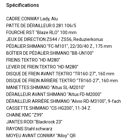
Spécifications
CADRE:CONWAY Lady, Alu
PATTE DE DÉRAILLEUR:0.281.106/5
FOURCHE:RST "Blaze RLO" 100 mm
JEUX DE DIRECTION:ZS44 / ZS56, Reduzierkonus
PÉDALIER:SHIMANO "FC-M101", 22/30/40 Z., 175 mm
BOÎTIER DE PÉDALIER:SHIMANO "BB-UN100"
FREINS:TEKTRO "HD-M280"
LEVIER DE FREIN:TEKTRO "HD-M280"
DISQUE DE FREIN AVANT:TEKTRO "TR160-27", 160 mm
DISQUE DE FREIN ARRIÈRE:TEKTRO "TR160-27", 160 mm
MANETTES:SHIMANO "Altus SL-M2010"
DÉRAILLEUR AVANT:SHIMANO "Altus FD-M2000"
DÉRAILLEUR ARRIÈRE:SHIMANO "Alivio RD-M3100", 9-fach
CASSETTE:SHIMANO "CS-HG200", 11-34 Z.
CHAINE:KMC "Z99"
JANTES:RODI "Blackrock 23"
RAYONS:Stahl schwarz
MOYEU AVANT:CONWAY "Alloy" QR