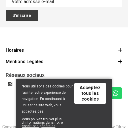
S'inscrire
Horaires
Mentions Légales
Bike4All Arlon
Bike4All Neuchâteau
Politique de confidentalité
Réseaux sociaux
Bike4All Tintigny
Conditions générales
Nous utilisons des cookies pour
Acceptez
Privacy policy
faciliter votre expérience de
tous les
cookies
Disclaimer
navigation. En continuant à
utiliser ce site Web, vous
acceptez ces.
Vous pouvez trouver plus
d'informations dans notre
conditions générales
.
Copyright © 2026 2BeCom. All Rights Reserved | Powered By
Tilroy