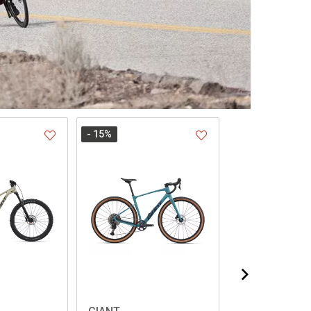
- 15
%
- 30
%