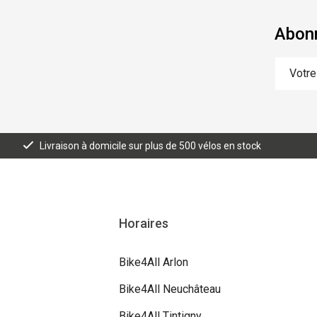
Abonn
Livraison à domicile sur plus de 500 vélos en stock
Horaires
Bike4All Arlon
Bike4All Neuchâteau
Bike4All Tintigny