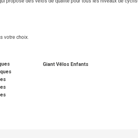
 qui propose des vélos de qualité pour tous les niveaux de cyclist
 votre choix.
iques
Giant
Vélos Enfants
iques
ues
ues
ues