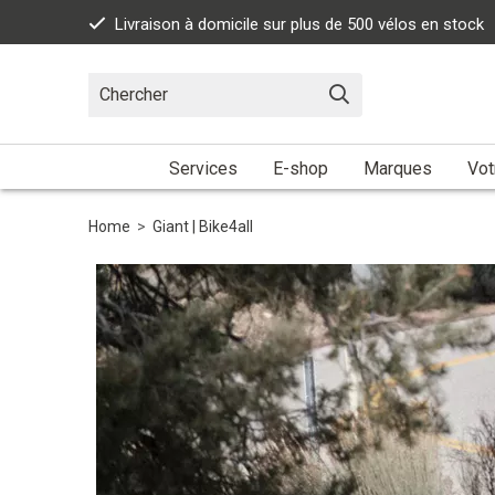
Livraison à domicile sur plus de 500 vélos en stock
Services
E-shop
Marques
Vot
Home
>
Giant | Bike4all