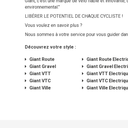
Giant, c’est une marque de vélo fiable et innovante,
environnemental."
LIBÉRER LE POTENTIEL DE CHAQUE CYCLISTE !
Vous voulez en savoir plus ?
Nous sommes à votre service pour vous guider dans
Découvrez votre style :
Giant Route
Giant Route
Electr
Giant Gravel
Giant Gravel
Electr
Giant VTT
Giant VTT
Electriq
Giant VTC
Giant VTC
Electriq
Giant Ville
Giant Ville
Electriq