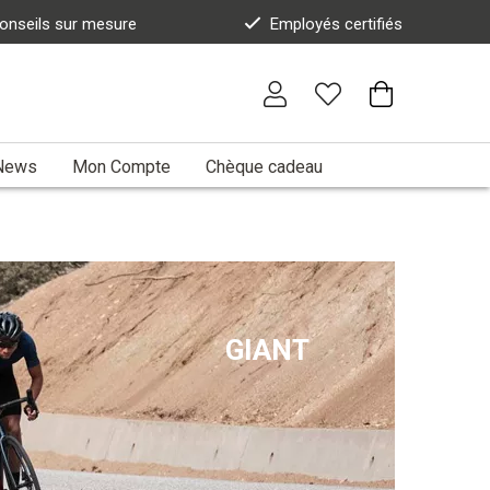
onseils sur mesure
Employés certifiés
News
Mon Compte
Chèque cadeau
GIANT