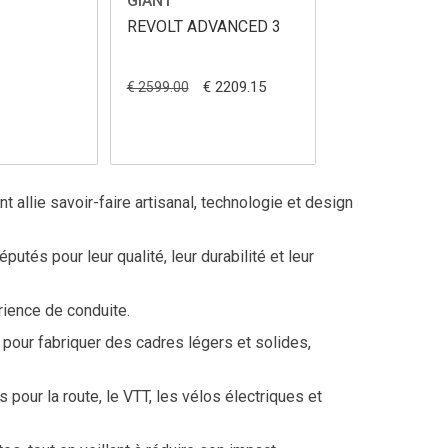
GIANT
GIANT
REVOLT ADVANCED 3
EXPRESSION 
€ 2209.15
€ 1
€ 2599.00
€ 2499.00
 allie savoir-faire artisanal, technologie et design
tés pour leur qualité, leur durabilité et leur
rience de conduite.
e pour fabriquer des cadres légers et solides,
our la route, le VTT, les vélos électriques et